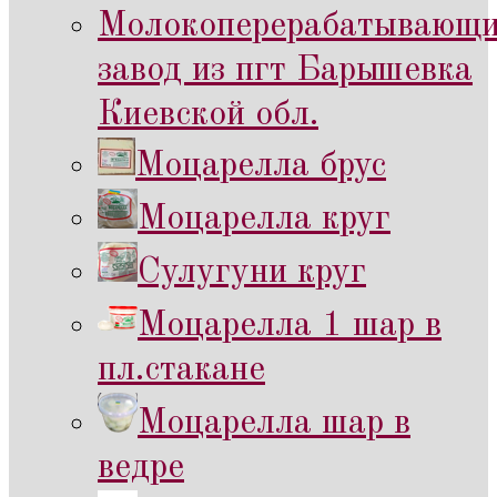
Молокоперерабатывающ
завод из пгт Барышевка
Киевской обл.
Моцарелла брус
Моцарелла круг
Сулугуни круг
Моцарелла 1 шар в
пл.стакане
Моцарелла шар в
ведре