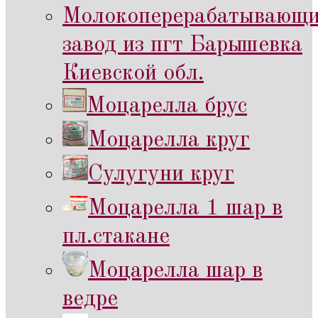
Молокоперерабатывающ
завод из пгт Барышевка
Киевской обл.
Моцарелла брус
Моцарелла круг
Сулугуни круг
Моцарелла 1 шар в
пл.стакане
Моцарелла шар в
ведре