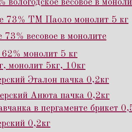
% вологодское весовое в моноли
ое 73% ТМ Паоло монолит 5 кг
е 73% весовое в монолите
 62% монолит 5 кг
г, монолит 5кг, 10кг
рский Эталон пачка 0,2кг
рский Анюта пачка 0,2кг
вчанка в пергаменте брикет 0,
рский 0,2кг