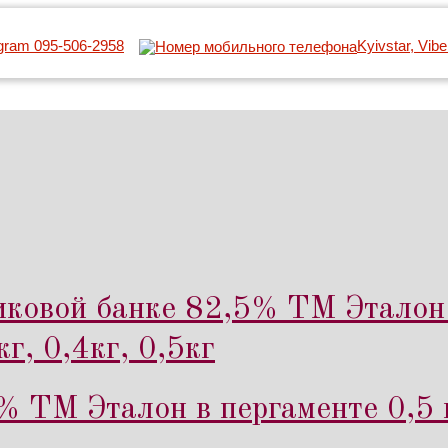
egram 095-506-2958
Kyivstar, Vib
иковой банке 82,5% ТМ Эталон 
г, 0,4кг, 0,5кг
% ТМ Эталон в пергаменте 0,5 