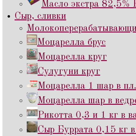
Масло экстра 82,5% 
Сыр, сливки
Молокоперерабатывающий
Моцарелла брус
Моцарелла круг
Сулугуни круг
Моцарелла 1 шар в пл
Моцарелла шар в ведр
Рикотта 0,3 и 1 кг в 
Сыр Буррата 0,15 кг в