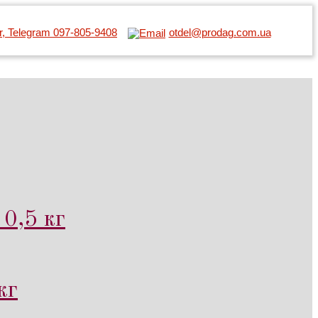
er, Telegram 097-805-9408
otdel@prodag.com.ua
0,5 кг
кг