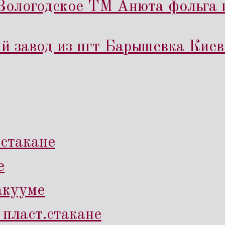
Вологодское ТМ Анюта фольга п
 завод из пгт Барышевка Киев
.стакане
е
вакууме
 пласт.стакане