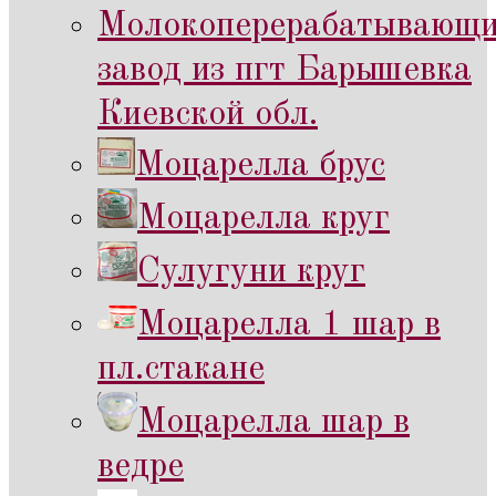
Молокоперерабатывающ
завод из пгт Барышевка
Киевской обл.
Моцарелла брус
Моцарелла круг
Сулугуни круг
Моцарелла 1 шар в
пл.стакане
Моцарелла шар в
ведре