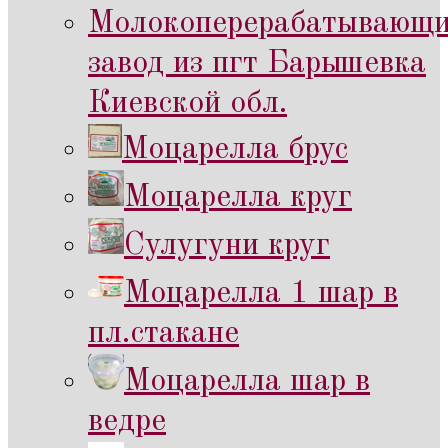
Молокоперерабатывающ
завод из пгт Барышевка
Киевской обл.
Моцарелла брус
Моцарелла круг
Сулугуни круг
Моцарелла 1 шар в
пл.стакане
Моцарелла шар в
ведре