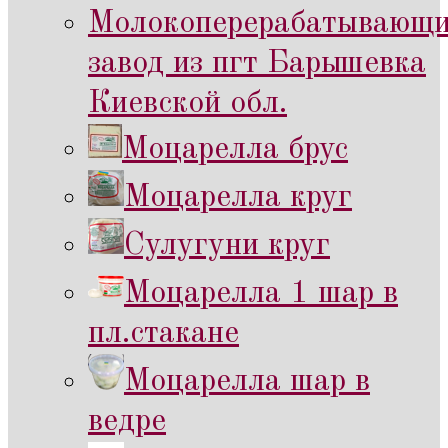
Молокоперерабатывающ
завод из пгт Барышевка
Киевской обл.
Моцарелла брус
Моцарелла круг
Сулугуни круг
Моцарелла 1 шар в
пл.стакане
Моцарелла шар в
ведре