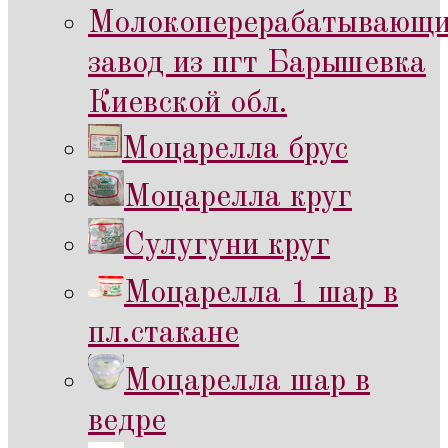
Молокоперерабатывающ
завод из пгт Барышевка
Киевской обл.
Моцарелла брус
Моцарелла круг
Сулугуни круг
Моцарелла 1 шар в
пл.стакане
Моцарелла шар в
ведре