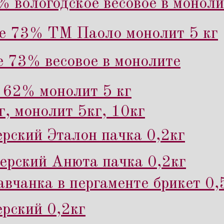
% вологодское весовое в моноли
ое 73% ТМ Паоло монолит 5 кг
е 73% весовое в монолите
 62% монолит 5 кг
г, монолит 5кг, 10кг
рский Эталон пачка 0,2кг
рский Анюта пачка 0,2кг
вчанка в пергаменте брикет 0,
рский 0,2кг