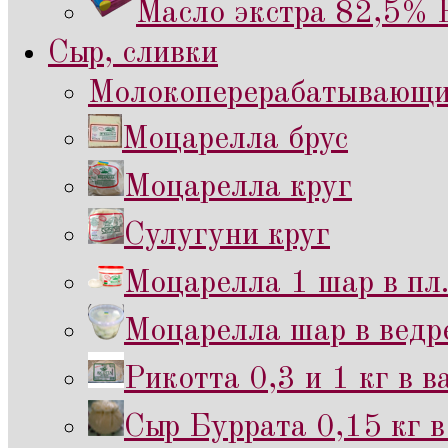
Масло экстра 82,5% 
Сыр, сливки
Молокоперерабатывающий
Моцарелла брус
Моцарелла круг
Сулугуни круг
Моцарелла 1 шар в пл
Моцарелла шар в ведр
Рикотта 0,3 и 1 кг в 
Сыр Буррата 0,15 кг в