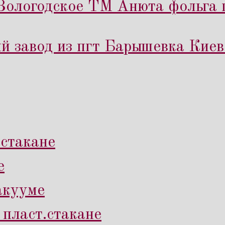
Вологодское ТМ Анюта фольга п
 завод из пгт Барышевка Киев
.стакане
е
вакууме
 пласт.стакане