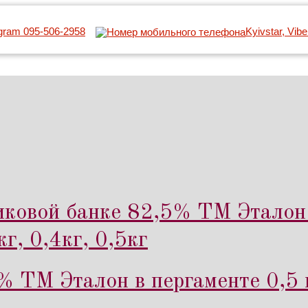
egram 095-506-2958
Kyivstar, Vib
иковой банке 82,5% ТМ Эталон 
г, 0,4кг, 0,5кг
% ТМ Эталон в пергаменте 0,5 