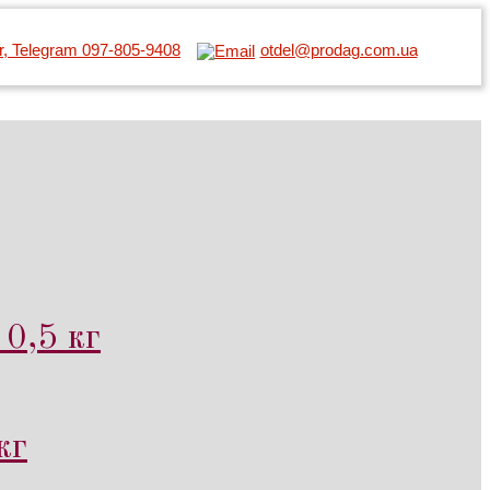
er, Telegram 097-805-9408
otdel@prodag.com.ua
0,5 кг
кг