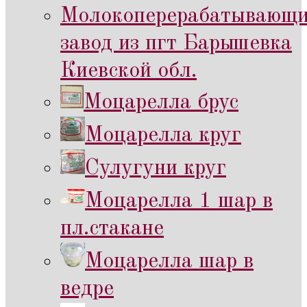
Молокоперерабатывающ
завод из пгт Барышевка
Киевской обл.
Моцарелла брус
Моцарелла круг
Сулугуни круг
Моцарелла 1 шар в
пл.стакане
Моцарелла шар в
ведре