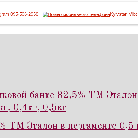
egram 095-506-2958
Kyivstar, Vib
иковой банке 82,5% ТМ Эталон 
г, 0,4кг, 0,5кг
% ТМ Эталон в пергаменте 0,5 