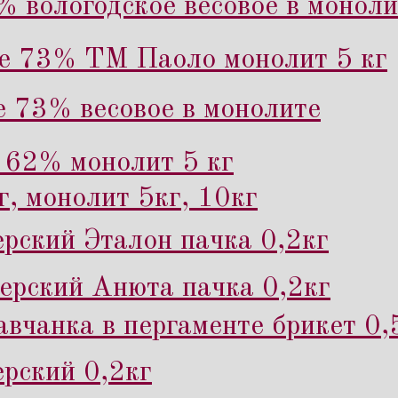
% вологодское весовое в моноли
ое 73% ТМ Паоло монолит 5 кг
е 73% весовое в монолите
 62% монолит 5 кг
г, монолит 5кг, 10кг
рский Эталон пачка 0,2кг
рский Анюта пачка 0,2кг
вчанка в пергаменте брикет 0,
рский 0,2кг