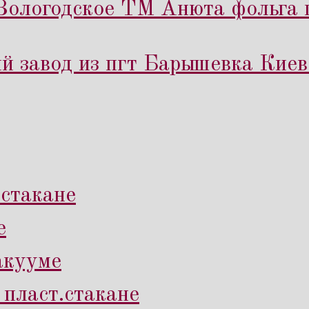
Вологодское ТМ Анюта фольга п
 завод из пгт Барышевка Киев
.стакане
е
вакууме
 пласт.стакане