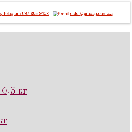
er, Telegram 097-805-9408
otdel@prodag.com.ua
0,5 кг
кг