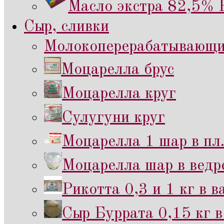
Масло экстра 82,5% 
Сыр, сливки
Молокоперерабатывающий
Моцарелла брус
Моцарелла круг
Сулугуни круг
Моцарелла 1 шар в пл
Моцарелла шар в ведр
Рикотта 0,3 и 1 кг в 
Сыр Буррата 0,15 кг в