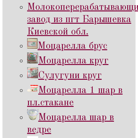
Молокоперерабатывающ
завод из пгт Барышевка
Киевской обл.
Моцарелла брус
Моцарелла круг
Сулугуни круг
Моцарелла 1 шар в
пл.стакане
Моцарелла шар в
ведре