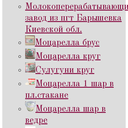
Молокоперерабатывающ
завод из пгт Барышевка
Киевской обл.
Моцарелла брус
Моцарелла круг
Сулугуни круг
Моцарелла 1 шар в
пл.стакане
Моцарелла шар в
ведре