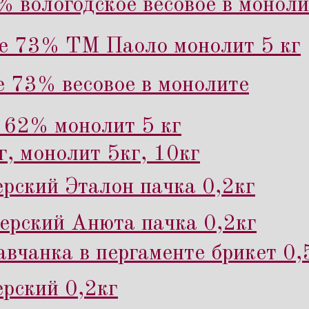
% вологодское весовое в моноли
ое 73% ТМ Паоло монолит 5 кг
е 73% весовое в монолите
 62% монолит 5 кг
г, монолит 5кг, 10кг
рский Эталон пачка 0,2кг
рский Анюта пачка 0,2кг
вчанка в пергаменте брикет 0,
рский 0,2кг