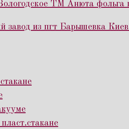
Вологодское ТМ Анюта фольга п
 завод из пгт Барышевка Киев
.стакане
е
вакууме
 пласт.стакане