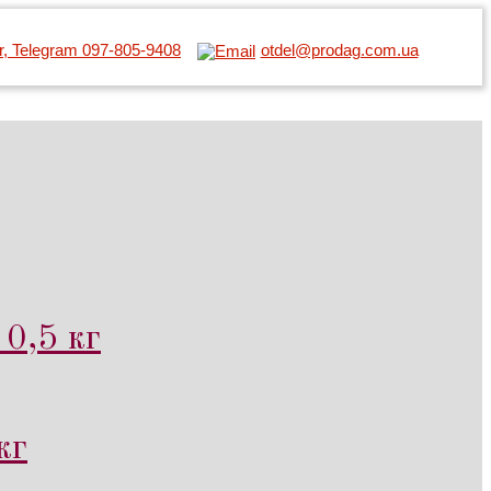
er, Telegram 097-805-9408
otdel@prodag.com.ua
0,5 кг
кг