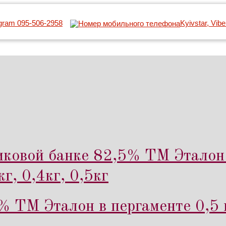
egram 095-506-2958
Kyivstar, Vib
иковой банке 82,5% ТМ Эталон 
г, 0,4кг, 0,5кг
% ТМ Эталон в пергаменте 0,5 