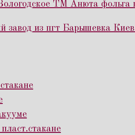
Вологодское ТМ Анюта фольга п
 завод из пгт Барышевка Киев
.стакане
е
вакууме
 пласт.стакане