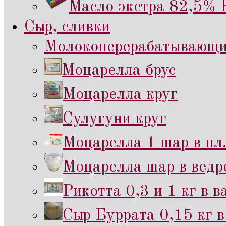
Масло экстра 82,5% 
Сыр, сливки
Молокоперерабатывающий
Моцарелла брус
Моцарелла круг
Сулугуни круг
Моцарелла 1 шар в пл
Моцарелла шар в ведр
Рикотта 0,3 и 1 кг в 
Сыр Буррата 0,15 кг в