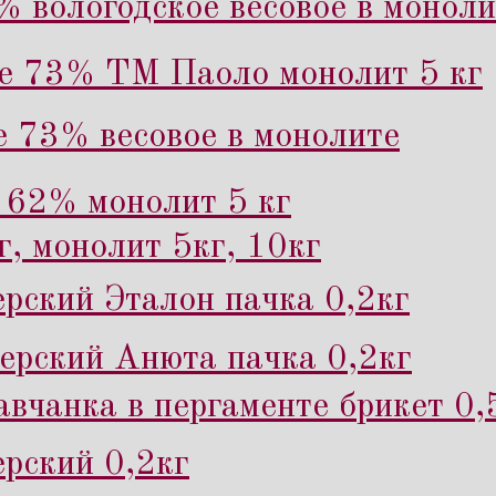
% вологодское весовое в моноли
ое 73% ТМ Паоло монолит 5 кг
е 73% весовое в монолите
 62% монолит 5 кг
г, монолит 5кг, 10кг
рский Эталон пачка 0,2кг
рский Анюта пачка 0,2кг
вчанка в пергаменте брикет 0,
рский 0,2кг