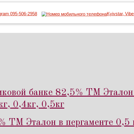
egram 095-506-2958
Kyivstar, Vib
иковой банке 82,5% ТМ Эталон 
г, 0,4кг, 0,5кг
% ТМ Эталон в пергаменте 0,5 