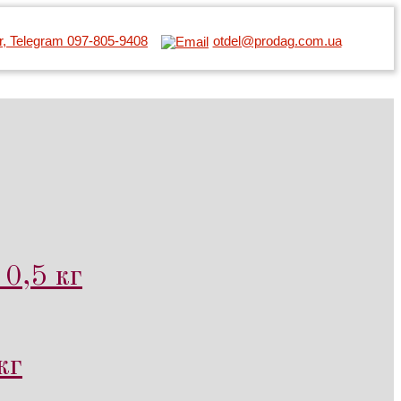
er, Telegram 097-805-9408
otdel@prodag.com.ua
0,5 кг
кг